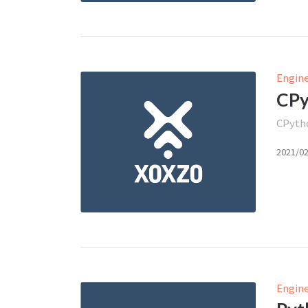
Engin
CP
CPy
2021/0
Engin