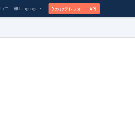
ついて
Language
XoxzoテレフォニーAPI