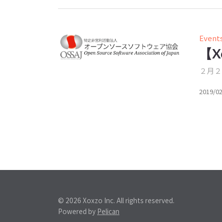
Event
【X
２月２
2019/0
© 2026 Xoxzo Inc. All rights reserved.
Powered by
Pelican