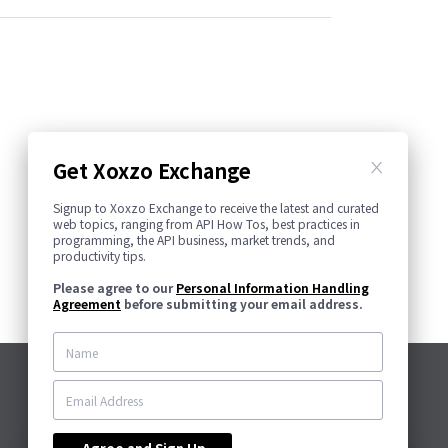
Get Xoxzo Exchange
Signup to Xoxzo Exchange to receive the latest and curated
web topics, ranging from API How Tos, best practices in
programming, the API business, market trends, and
productivity tips.
Please agree to our
Personal Information Handling
Agreement
before submitting your email address.