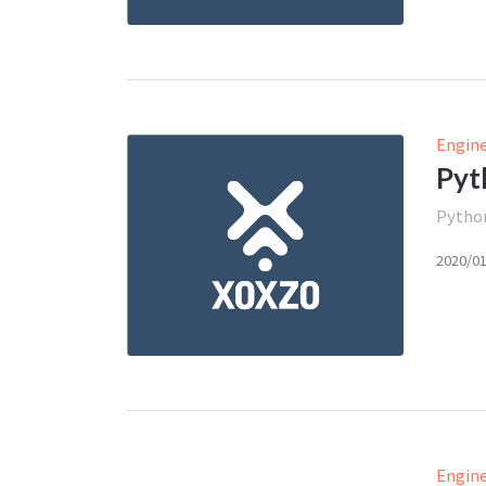
Engin
Py
Pyth
2020/0
Engin