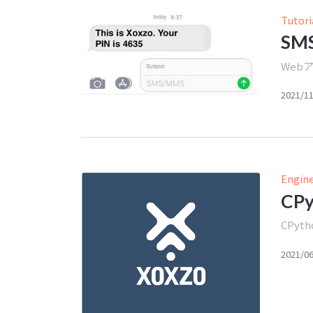
Tutori
S
Web
2021/1
Engin
CP
CPy
2021/0