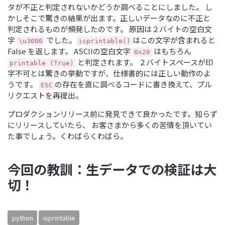
タが不正と判定されないかどうか調べることにしました。 し
かしそこで驚きの結果が出ます。正しいデータなのに不正と
判定されるものが頻発したのです。 原因は２バイトの空白文
字
でした。
はこの文字が含まれると
\u3000
isprintable()
False を返します。 ASCIIの空白文字
はもちろん
0x20
と判定されます。 ２バイトスペースが印
printable (True)
字不可とは驚きの挙動ですが、仕様書的には正しい動作のよ
うです。
の存在を直に調べるコードに書き換えて、プル
ESC
リクエストを再提出。
プロダクションリリース前に発見できて良かったです。知らず
にリリースしていたら、 お客さまから多くの苦情を頂いてい
た事でしょう。くわばらくわばら。
今回の教訓：生データでの検証は大
切！
python
isprintable