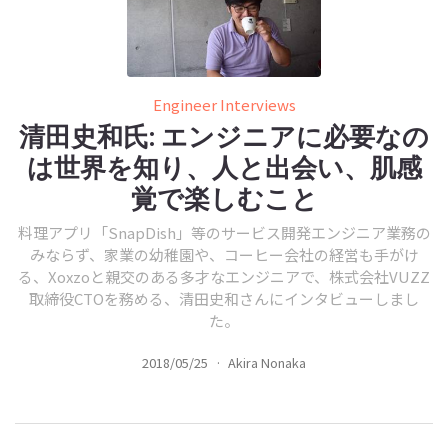
Engineer Interviews
清田史和氏: エンジニアに必要なの
は世界を知り、人と出会い、肌感
覚で楽しむこと
料理アプリ「SnapDish」等のサービス開発エンジニア業務の
みならず、家業の幼稚園や、コーヒー会社の経営も手がけ
る、Xoxzoと親交のある多才なエンジニアで、株式会社VUZZ
取締役CTOを務める、清田史和さんにインタビューしまし
た。
2018/05/25
·
Akira Nonaka