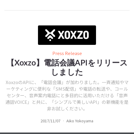
Press Release
【Xoxzo】電話会議APIをリリース
しました
XoxzoのAPIに、「電話会議」が加わりました。一斉通知やマ
ーケティングに便利な「SMS配信」や電話の転送や、コール
センター、音声案内電話にと多目的に活用いただける「音声
通話VOICE」と共に、「シンプルで美しいAPI」の新機能を是
非お試しください。
2017/11/07
·
Aiko Yokoyama