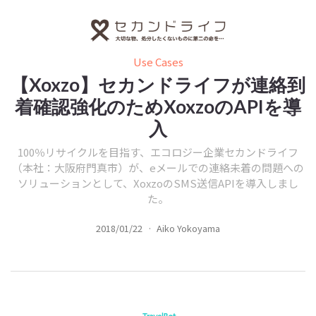
Use Cases
【Xoxzo】セカンドライフが連絡到
着確認強化のためXoxzoのAPIを導
入
100％リサイクルを目指す、エコロジー企業セカンドライフ
（本社：大阪府門真市）が、eメールでの連絡未着の問題への
ソリューションとして、XoxzoのSMS送信APIを導入しまし
た。
2018/01/22
·
Aiko Yokoyama