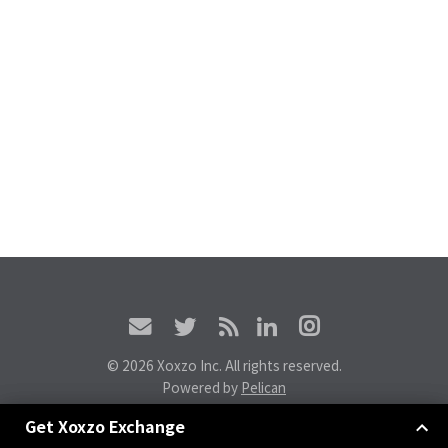
© 2026 Xoxzo Inc. All rights reserved.
Powered by
Pelican
Xoxzoエクスチェンジに参加しよう
Get Xoxzo Exchange