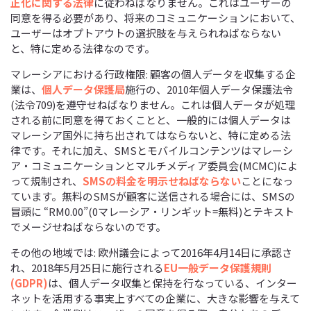
正化に関する法律
に従わねばなりません。これはユーザーの
同意を得る必要があり、将来のコミュニケーションにおいて、
ユーザーはオプトアウトの選択肢を与えられねばならない
と、特に定める法律なのです。
マレーシアにおける行政権限: 顧客の個人データを収集する企
業は、
個人データ保護局
施行の、2010年個人データ保護法令
(法令709)を遵守せねばなりません。これは個人データが処理
される前に同意を得ておくことと、一般的には個人データは
マレーシア国外に持ち出されてはならないと、特に定める法
律です。それに加え、SMSとモバイルコンテンツはマレーシ
ア・コミュニケーションとマルチメディア委員会(MCMC)によ
って規制され、
SMSの料金を明示せねばならない
ことになっ
ています。無料のSMSが顧客に送信される場合には、SMSの
冒頭に “RM0.00”(0マレーシア・リンギット=無料)とテキスト
でメージせねばならないのです。
その他の地域では: 欧州議会によって2016年4月14日に承認さ
れ、2018年5月25日に施行される
EU一般データ保護規則
(GDPR)
は、個人データ収集と保持を行なっている、インター
ネットを活用する事実上すべての企業に、大きな影響を与えて