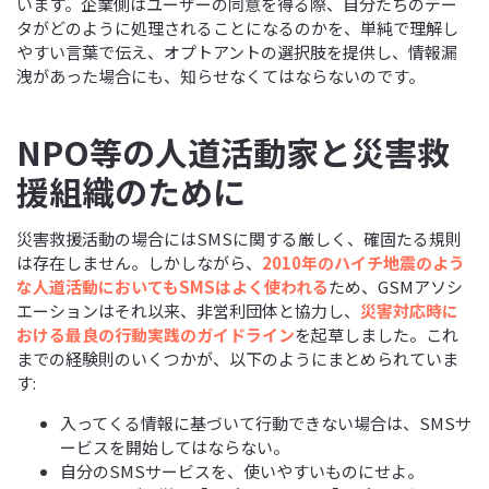
います。企業側はユーザーの同意を得る際、自分たちのデー
タがどのように処理されることになるのかを、単純で理解し
やすい言葉で伝え、オプトアントの選択肢を提供し、情報漏
洩があった場合にも、知らせなくてはならないのです。
NPO等の人道活動家と災害救
援組織のために
災害救援活動の場合にはSMSに関する厳しく、確固たる規則
は存在しません。しかしながら、
2010年のハイチ地震のよう
な人道活動においてもSMSはよく使われる
ため、GSMアソシ
エーションはそれ以来、非営利団体と協力し、
災害対応時に
おける最良の行動実践のガイドライン
を起草しました。これ
までの経験則のいくつかが、以下のようにまとめられていま
す:
入ってくる情報に基づいて行動できない場合は、SMSサ
ービスを開始してはならない。
自分のSMSサービスを、使いやすいものにせよ。