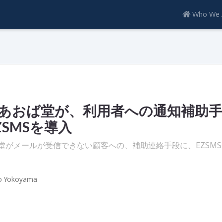
Who We 
あおば堂が、利用者への通知補助
ZSMSを導入
堂がメールが受信できない顧客への、補助連絡手段に、EZSM
o Yokoyama