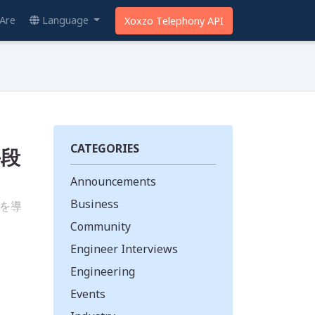
Are
Language
Xoxzo Telephony API
CATEGORIES
手段
Announcements
Business
Sを導
Community
Engineer Interviews
Engineering
Events