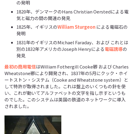
の発明
1820年、デンマークのHans Christian Oerstedによる電
気と磁力の間の関連の発見
1825年、イギリスの
William Sturgeon
による電磁石の
発明
1831年のイギリスのMichael Faraday、および これとは
別の1832年アメリカのJoseph Henryによる
電磁誘導
の
発見
最初の商用電信
はWilliam Fothergill Cooke卿 および Charles
Wheatstone卿により開発され、1837年の5月にクック・ホイ
ートストン・システム（Cooke and Wheatstone system）と
して特許が取得されました。これは盤上のいくつもの針を使
い、これが動いてアルファベットの文字を指し示すというも
のでした。このシステムは英国の鉄道のネットワークに導入
されました。