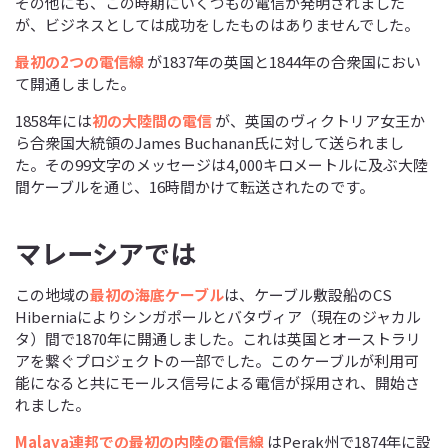
その他にも、この時期にいくつもの電信が発明されました
が、ビジネスとしては成功をしたものはありませんでした。
最初の2つの電信線
が1837年の英国と1844年の合衆国におい
て開通しました。
1858年には
初の大陸間の電信
が、英国のヴィクトリア女王か
ら合衆国大統領のJames Buchanan氏に対して送られまし
た。その99文字のメッセージは4,000キロメートルに及ぶ大陸
間ケーブルを通じ、16時間かけて転送されたのです。
マレーシアでは
この地域の
最初の海底ケーブル
は、ケーブル敷設船のCS
Hiberniaによりシンガポールとバタヴィア（現在のジャカル
タ）間で1870年に開通しました。これは英国とオーストラリ
アを繋ぐプロジェクトの一部でした。このケーブルが利用可
能になると共にモールス信号による電信が採用され、開始さ
れました。
Malaya連邦での最初の内陸の電信線
はPerak州で1874年に設