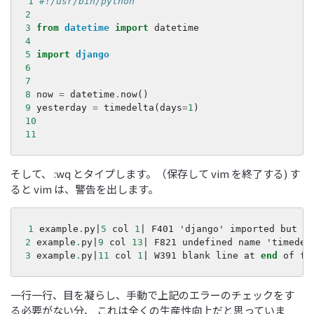
1
#!/usr/bin/python
2
3
from
datetime
import
datetime
4
5
import
django
6
7
8
now
=
datetime
.
now
()
9
yesterday
=
timedelta
(
days
=
1
)
10
11
そして、 :wq とタイプします。（保存して vim を終了する) す
ると vim は、警告を出します。
1
example
.
py
|
5
col
1
|
F401
'
django
'
imported
but
un
2
example
.
py
|
9
col
13
|
F821
undefined
name
'
timedel
3
example
.
py
|
11
col
1
|
W391
blank
line
at
end
of
fi
一行一行、目を凝らし、手動で上記のエラーのチェックをす
る必要がない分、 これは全くの生産性向上だと思っていま