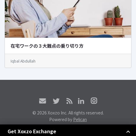
在宅ワークの３大難点の乗り切り方
Iqbal Abdullah
© 2026 Xoxzo Inc. All rights reserved.
Powered by
Pelican
Xoxzoエクスチェンジに参加しよう
Get Xoxzo Exchange