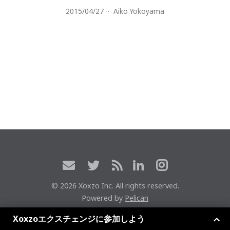
2015/04/27
·
Aiko Yokoyama
© 2026 Xoxzo Inc. All rights reserved.
Powered by
Pelican
Get Xoxzo Exchange
Xoxzoエクスチェンジに参加しよう